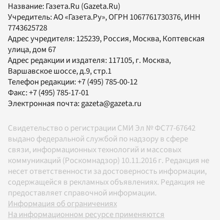
Название:
Газета.Ru
(Gazeta.Ru)
Учредитель:
АО «Газета.Ру»
, ОГРН 1067761730376, ИНН
7743625728
Адрес учредителя: 125239, Россия, Москва, Коптевская
улица, дом 67
Адрес редакции и издателя:
117105
, г.
Москва
,
Варшавское шоссе, д.9, стр.1
Телефон редакции:
+7 (495) 785-00-12
Факс:
+7 (495) 785-17-01
Электронная почта:
gazeta@gazeta.ru
Свидетельство о регистрации СМИ Эл № ФС77-67642
выдано федеральной службой по надзору в сфере
связи, информационных технологий и массовых
коммуникаций (Роскомнадзор) 10.11.2016 г. Редакция не
несет ответственности за достоверность информации,
содержащейся в рекламных объявлениях. Редакция не
предоставляет справочной информации.
Информация об ограничениях
На информационном ресурсе применяются