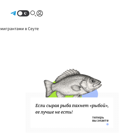
Авторизоваться
 мигрантами в Сеуте
Если сырая рыба пахнет «рыбой»,
ее лучше не есть!