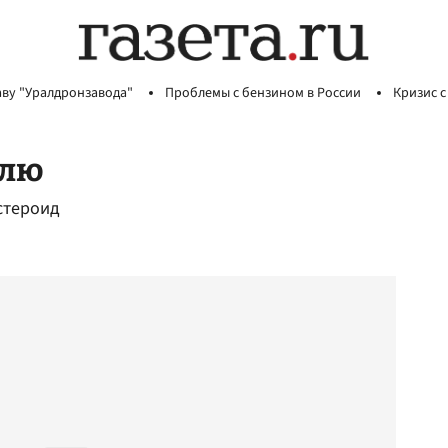
аву "Уралдронзавода"
Проблемы с бензином в России
Кризис с
млю
стероид