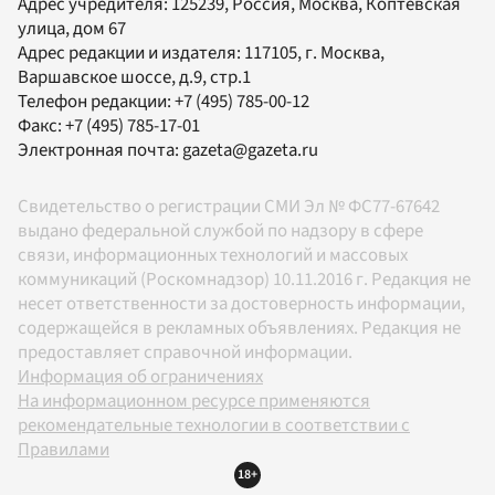
Адрес учредителя: 125239, Россия, Москва, Коптевская
улица, дом 67
Адрес редакции и издателя:
117105
, г.
Москва
,
Варшавское шоссе, д.9, стр.1
Телефон редакции:
+7 (495) 785-00-12
Факс:
+7 (495) 785-17-01
Электронная почта:
gazeta@gazeta.ru
Свидетельство о регистрации СМИ Эл № ФС77-67642
выдано федеральной службой по надзору в сфере
связи, информационных технологий и массовых
коммуникаций (Роскомнадзор) 10.11.2016 г. Редакция не
несет ответственности за достоверность информации,
содержащейся в рекламных объявлениях. Редакция не
предоставляет справочной информации.
Информация об ограничениях
На информационном ресурсе применяются
рекомендательные технологии в соответствии с
Правилами
18+