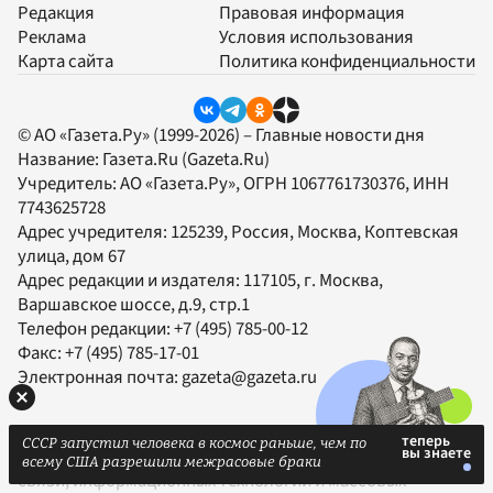
Редакция
Правовая информация
Реклама
Условия использования
Карта сайта
Политика конфиденциальности
© АО «Газета.Ру» (1999-2026) – Главные новости дня
Название:
Газета.Ru
(Gazeta.Ru)
Учредитель:
АО «Газета.Ру»
, ОГРН 1067761730376, ИНН
7743625728
Адрес учредителя: 125239, Россия, Москва, Коптевская
улица, дом 67
Адрес редакции и издателя:
117105
, г.
Москва
,
Варшавское шоссе, д.9, стр.1
Телефон редакции:
+7 (495) 785-00-12
Факс:
+7 (495) 785-17-01
Электронная почта:
gazeta@gazeta.ru
Свидетельство о регистрации СМИ Эл № ФС77-67642
СССР запустил человека в космос раньше, чем по
выдано федеральной службой по надзору в сфере
всему США разрешили межрасовые браки
связи, информационных технологий и массовых