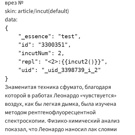
врез №
skin: article/incut(default)
data:
{

    "_essence": "test",

    "id": "3300351",

    "incutNum": 2,

    "repl": "<2>:{{incut2()}}",

    "uid": "_uid_3398739_i_2"

Знаменитая техника сфумато, благодаря
которой в работах Леонардо «чувствуется»
воздух, как бы легкая дымка, была изучена
методом рентгенофлуоресцентной
спектроскопии. Физико-химический анализ
показал, что Леонардо наносил лак слоями