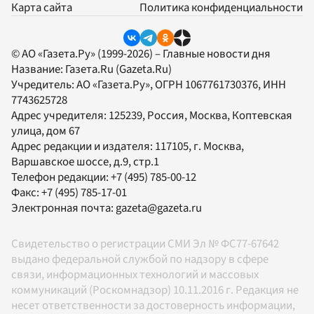
Карта сайта
Политика конфиденциальности
© АО «Газета.Ру» (1999-2026) – Главные новости дня
Название:
Газета.Ru
(Gazeta.Ru)
Учредитель:
АО «Газета.Ру»
, ОГРН 1067761730376, ИНН
7743625728
Адрес учредителя: 125239, Россия, Москва, Коптевская
улица, дом 67
Адрес редакции и издателя:
117105
, г.
Москва
,
Варшавское шоссе, д.9, стр.1
Телефон редакции:
+7 (495) 785-00-12
Факс:
+7 (495) 785-17-01
Электронная почта:
gazeta@gazeta.ru
Свидетельство о регистрации СМИ Эл № ФС77-67642
выдано федеральной службой по надзору в сфере
связи, информационных технологий и массовых
коммуникаций (Роскомнадзор) 10.11.2016 г. Редакция не
несет ответственности за достоверность информации,