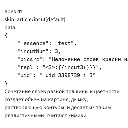
врез №
skin: article/incut(default)
data:
{

    "_essence": "test",

    "incutNum": 3,

    "picsrc": "Наложение слоев краски н
    "repl": "<3>:{{incut3()}}",

    "uid": "_uid_3398739_i_3"

Сочетание слоев разной толщины и цветности
создает объем на картине, дымку,
растворяющую контуры, и делает их таким
реалистичными, считают химики.