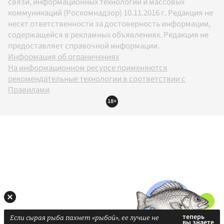
связи, информационных технологий и массовых
коммуникаций (Роскомнадзор) 10.11.2016 г. Редакция не
несет ответственности за достоверность информации,
содержащейся в рекламных объявлениях. Редакция не
предоставляет справочной информации.
Информация об ограничениях
На информационном ресурсе применяются
рекомендательные технологии в соответствии с
Правилами
18+
Если сырая рыба пахнет «рыбой», ее лучше не