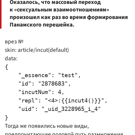
Оказалось, что массовый переход
к «сексуальным взаимоотношениям»
произошел как раз во время формирования
Панамского перешейка.
врез №
skin: article/incut(default)
data:
{

    "_essence": "test",

    "id": "2878683",

    "incutNum": 4,

    "repl": "<4>:{{incut4()}}",

    "uid": "_uid_3228965_i_4"

Тогда же появились новые виды,
предпочитающие половой путь размножения.