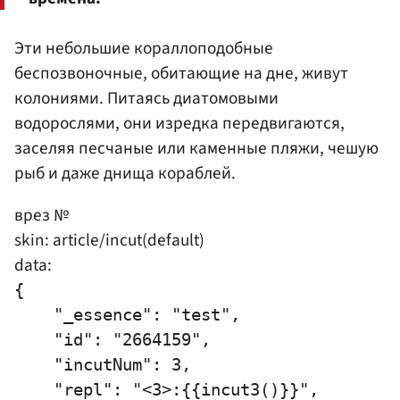
Эти небольшие кораллоподобные
беспозвоночные, обитающие на дне, живут
колониями. Питаясь диатомовыми
водорослями, они изредка передвигаются,
заселяя песчаные или каменные пляжи, чешую
рыб и даже днища кораблей.
врез №
skin: article/incut(default)
data:
{

    "_essence": "test",

    "id": "2664159",

    "incutNum": 3,

    "repl": "<3>:{{incut3()}}",
