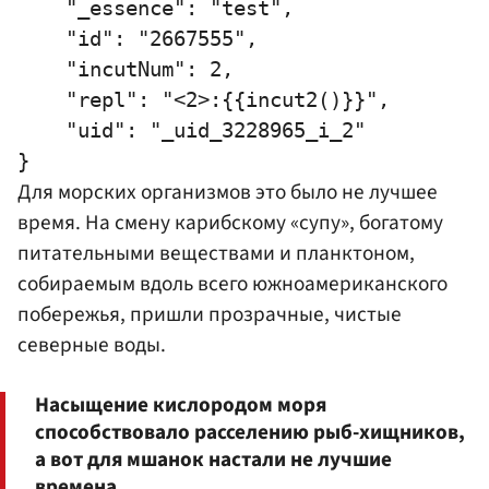
    "_essence": "test",

    "id": "2667555",

    "incutNum": 2,

    "repl": "<2>:{{incut2()}}",

    "uid": "_uid_3228965_i_2"

Для морских организмов это было не лучшее
время. На смену карибскому «супу», богатому
питательными веществами и планктоном,
собираемым вдоль всего южноамериканского
побережья, пришли прозрачные, чистые
северные воды.
Насыщение кислородом моря
способствовало расселению рыб-хищников,
а вот для мшанок настали не лучшие
времена.