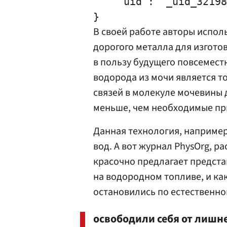
    "uid": "_uid_32198
В своей работе авторы испол
дорогого металла для изгото
в пользу будущего повсемест
водорода из мочи является т
связей в молекуле мочевины 
меньше, чем необходимые при
Данная технология, например
вод. А вот журнал PhysOrg, р
красочно предлагает предста
на водородном топливе, и ка
остановились по естественно
освободили себя от лишне