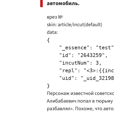
автомобиль.
врез №
skin: article/incut(default)
data:
{

    "_essence": "test"
    "id": "2643259",

    "incutNum": 3,

    "repl": "<3>:{{inc
    "uid": "_uid_32198
Персонаж известной советск
Алибабаевич попал в тюрьму 
разбавлял». Похоже, что авто