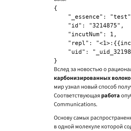
{

    "_essence": "test"
    "id": "3214875",

    "incutNum": 1,

    "repl": "<1>:{{inc
    "uid": "_uid_32198
Вслед за новостью о рацион
карбонизированных волокон
мир узнал новый способ полу
Соответствующая
работа
опу
Communications.
Основу самых распространенн
в одной молекуле которой со