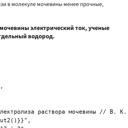
язи в молекуле мочевины менее прочные,
 мочевины электрический ток, ученые
отдельный водород.
,

лектролиза раствора мочевины // B. K.
ut2()}}",
