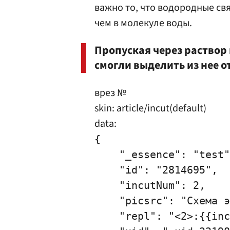
важно то, что водородные св
чем в молекуле воды.
Пропуская через раствор
смогли выделить из нее 
врез №
skin: article/incut(default)
data:
{

    "_essence": "test"
    "id": "2814695",

    "incutNum": 2,

    "picsrc": "Схема э
    "repl": "<2>:{{inc