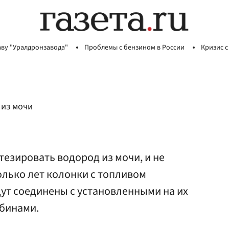
аву "Уралдронзавода"
Проблемы с бензином в России
Кризис с
 из мочи
тезировать водород из мочи, и не
олько лет колонки с топливом
ут соединены с установленными на их
бинами.