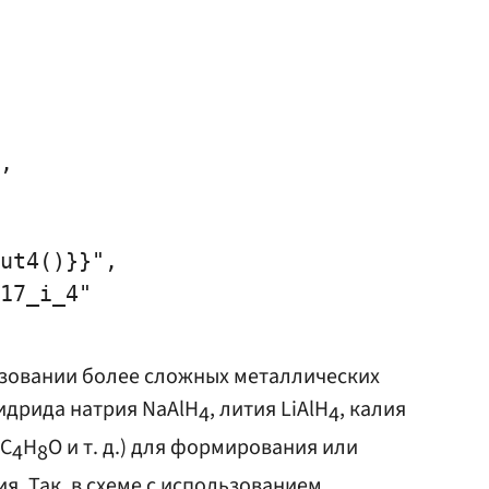
,

ut4()}}",

17_i_4"

ьзовании более сложных металлических
идрида натрия NaAlH
, лития LiAlH
, калия
4
4
 C
H
O и т. д.) для формирования или
4
8
. Так, в схеме с использованием