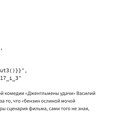
,

ut3()}}",

17_i_3"

ой комедии «Джентльмены удачи» Василий
за то, что «бензин ослиной мочой
ры сценария фильма, сами того не зная,