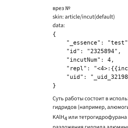
врез №
skin: article/incut(default)
data:
{

    "_essence": "test"
    "id": "2325894",

    "incutNum": 4,

    "repl": "<4>:{{inc
    "uid": "_uid_32198
Суть работы состоит в испол
гидридов (например, алюмог
KAlH
или тетрогидрофурана
4
разложения гидрида алюминия