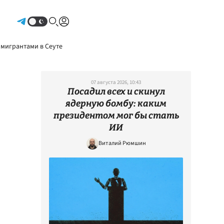
Авторизоваться
 мигрантами в Сеуте
07 августа 2026, 10:43
Посадил всех и скинул
ядерную бомбу: каким
президентом мог бы стать
ИИ
Виталий Рюмшин