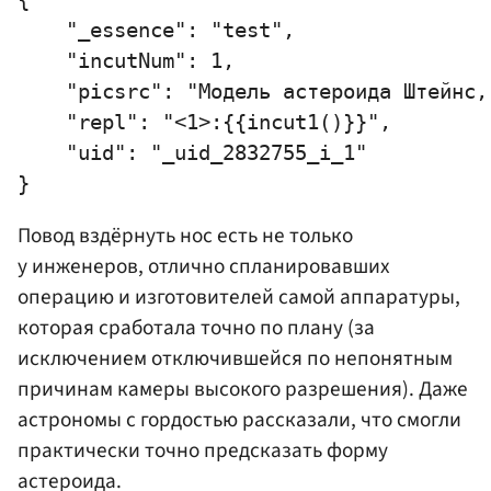
    "_essence": "test",

    "incutNum": 1,

    "picsrc": "Модель астероида Штейнс,
    "repl": "<1>:{{incut1()}}",

    "uid": "_uid_2832755_i_1"

Повод вздёрнуть нос есть не только
у инженеров, отлично спланировавших
операцию и изготовителей самой аппаратуры,
которая сработала точно по плану (за
исключением отключившейся по непонятным
причинам камеры высокого разрешения). Даже
астрономы с гордостью рассказали, что смогли
практически точно предсказать форму
астероида.