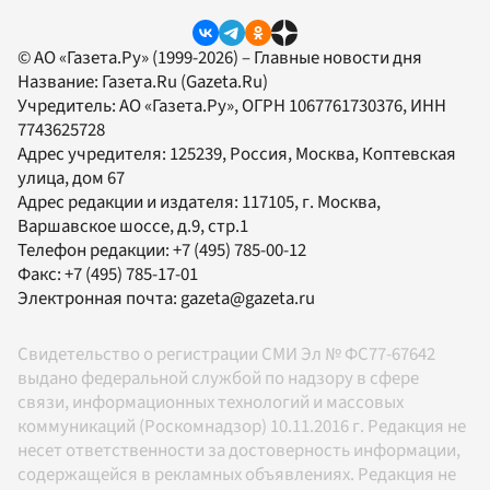
© АО «Газета.Ру» (1999-2026) – Главные новости дня
Название:
Газета.Ru
(Gazeta.Ru)
Учредитель:
АО «Газета.Ру»
, ОГРН 1067761730376, ИНН
7743625728
Адрес учредителя: 125239, Россия, Москва, Коптевская
улица, дом 67
Адрес редакции и издателя:
117105
, г.
Москва
,
Варшавское шоссе, д.9, стр.1
Телефон редакции:
+7 (495) 785-00-12
Факс:
+7 (495) 785-17-01
Электронная почта:
gazeta@gazeta.ru
Свидетельство о регистрации СМИ Эл № ФС77-67642
выдано федеральной службой по надзору в сфере
связи, информационных технологий и массовых
коммуникаций (Роскомнадзор) 10.11.2016 г. Редакция не
несет ответственности за достоверность информации,
содержащейся в рекламных объявлениях. Редакция не