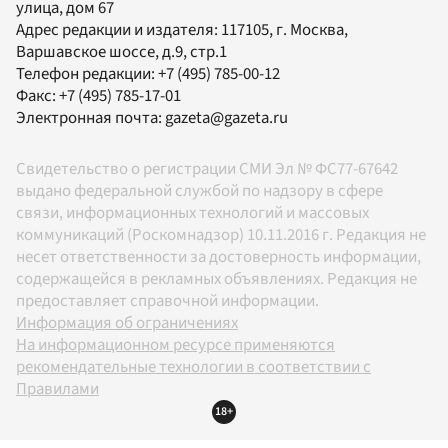
улица, дом 67
Адрес редакции и издателя:
117105
, г.
Москва
,
Варшавское шоссе, д.9, стр.1
Телефон редакции:
+7 (495) 785-00-12
Факс:
+7 (495) 785-17-01
Электронная почта:
gazeta@gazeta.ru
Свидетельство о регистрации СМИ Эл № ФС77-67642
выдано федеральной службой по надзору в сфере
связи, информационных технологий и массовых
коммуникаций (Роскомнадзор) 10.11.2016 г. Редакция не
несет ответственности за достоверность информации,
содержащейся в рекламных объявлениях. Редакция не
предоставляет справочной информации.
Информация об ограничениях
На информационном ресурсе применяются
рекомендательные технологии в соответствии с
Правилами
18+