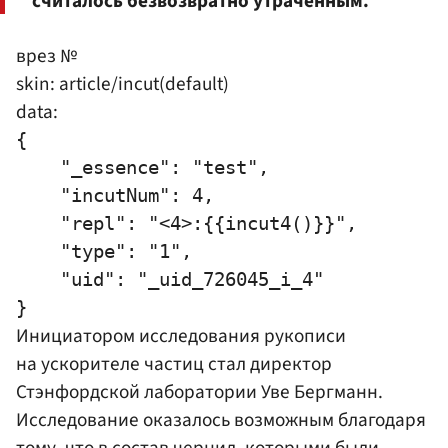
считалось безвозвратно утраченным.
врез №
skin: article/incut(default)
data:
{

    "_essence": "test",

    "incutNum": 4,

    "repl": "<4>:{{incut4()}}",

    "type": "1",

    "uid": "_uid_726045_i_4"

Инициатором исследования рукописи
на ускорителе частиц стал директор
Стэнфордской лаборатории Уве Бергманн.
Исследование оказалось возможным благодаря