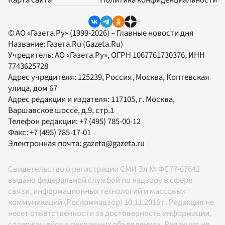
© АО «Газета.Ру» (1999-2026) – Главные новости дня
Название:
Газета.Ru
(Gazeta.Ru)
Учредитель:
АО «Газета.Ру»
, ОГРН 1067761730376, ИНН
7743625728
Адрес учредителя: 125239, Россия, Москва, Коптевская
улица, дом 67
Адрес редакции и издателя:
117105
, г.
Москва
,
Варшавское шоссе, д.9, стр.1
Телефон редакции:
+7 (495) 785-00-12
Факс:
+7 (495) 785-17-01
Электронная почта:
gazeta@gazeta.ru
Свидетельство о регистрации СМИ Эл № ФС77-67642
выдано федеральной службой по надзору в сфере
связи, информационных технологий и массовых
коммуникаций (Роскомнадзор) 10.11.2016 г. Редакция не
несет ответственности за достоверность информации,
содержащейся в рекламных объявлениях. Редакция не