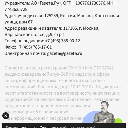
Учредитель:
АО «Газета.Ру»
, ОГРН 1067761730376, ИНН
7743625728
Адрес учредителя: 125239, Россия, Москва, Коптевская
улица, дом 67
Адрес редакции и издателя:
117105
, г.
Москва
,
Варшавское шоссе, д.9, стр.1
Телефон редакции:
+7 (495) 785-00-12
Факс:
+7 (495) 785-17-01
Электронная почта:
gazeta@gazeta.ru
Свидетельство о регистрации СМИ Эл № ФС77-67642
выдано федеральной службой по надзору в сфере
связи, информационных технологий и массовых
коммуникаций (Роскомнадзор) 10.11.2016 г. Редакция не
несет ответственности за достоверность информации,
содержащейся в рекламных объявлениях. Редакция не
предоставляет справочной информации.
Информация об ограничениях
На информационном ресурсе применяются
рекомендательные технологии в соответствии с
Знаменитая поза Сталина с ладонью за пазухой