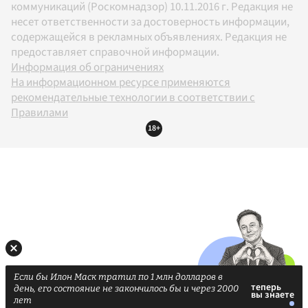
коммуникаций (Роскомнадзор) 10.11.2016 г. Редакция не
несет ответственности за достоверность информации,
содержащейся в рекламных объявлениях. Редакция не
предоставляет справочной информации.
Информация об ограничениях
На информационном ресурсе применяются
рекомендательные технологии в соответствии с
Правилами
18+
Если бы Илон Маск тратил по 1 млн долларов в
день, его состояние не закончилось бы и через 2000
лет