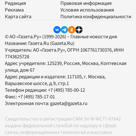
Редакция
Правовая информация
Реклама
Условия использования
Карта сайта
Политика конфиденциальности
© АО «Газета.Ру» (1999-2026) – Главные новости дня
Название:
Газета.Ru
(Gazeta.Ru)
Учредитель:
АО «Газета.Ру»
, ОГРН 1067761730376, ИНН
7743625728
Адрес учредителя: 125239, Россия, Москва, Коптевская
улица, дом 67
Адрес редакции и издателя:
117105
, г.
Москва
,
Варшавское шоссе, д.9, стр.1
Телефон редакции:
+7 (495) 785-00-12
Факс:
+7 (495) 785-17-01
Электронная почта:
gazeta@gazeta.ru
Свидетельство о регистрации СМИ Эл № ФС77-67642
выдано федеральной службой по надзору в сфере
связи, информационных технологий и массовых