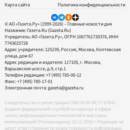
Карта сайта
Политика конфиденциальности
© АО «Газета.Ру» (1999-2026) – Главные новости дня
Название:
Газета.Ru
(Gazeta.Ru)
Учредитель:
АО «Газета.Ру»
, ОГРН 1067761730376, ИНН
7743625728
Адрес учредителя: 125239, Россия, Москва, Коптевская
улица, дом 67
Адрес редакции и издателя:
117105
, г.
Москва
,
Варшавское шоссе, д.9, стр.1
Телефон редакции:
+7 (495) 785-00-12
Факс:
+7 (495) 785-17-01
Электронная почта:
gazeta@gazeta.ru
Свидетельство о регистрации СМИ Эл № ФС77-67642
выдано федеральной службой по надзору в сфере
связи, информационных технологий и массовых
коммуникаций (Роскомнадзор) 10.11.2016 г. Редакция не
несет ответственности за достоверность информации,