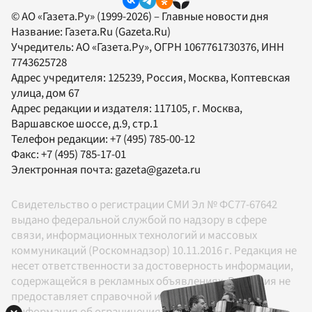
© АО «Газета.Ру» (1999-2026) – Главные новости дня
Название:
Газета.Ru
(Gazeta.Ru)
Учредитель:
АО «Газета.Ру»
, ОГРН 1067761730376, ИНН
7743625728
Адрес учредителя: 125239, Россия, Москва, Коптевская
улица, дом 67
Адрес редакции и издателя:
117105
, г.
Москва
,
Варшавское шоссе, д.9, стр.1
Телефон редакции:
+7 (495) 785-00-12
Факс:
+7 (495) 785-17-01
Электронная почта:
gazeta@gazeta.ru
Свидетельство о регистрации СМИ Эл № ФС77-67642
выдано федеральной службой по надзору в сфере
связи, информационных технологий и массовых
коммуникаций (Роскомнадзор) 10.11.2016 г. Редакция не
несет ответственности за достоверность информации,
содержащейся в рекламных объявлениях. Редакция не
предоставляет справочной информации.