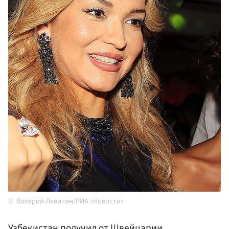
Валерий Левитин/РИА «Новости»
Узбекистан
получил от
Швейцарии