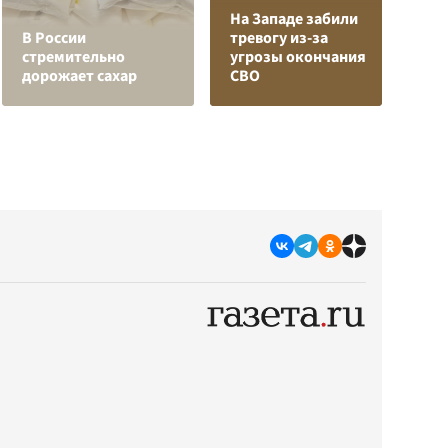
На Западе забили
Л
В России
тревогу из-за
з
стремительно
угрозы окончания
в
дорожает сахар
СВО
р