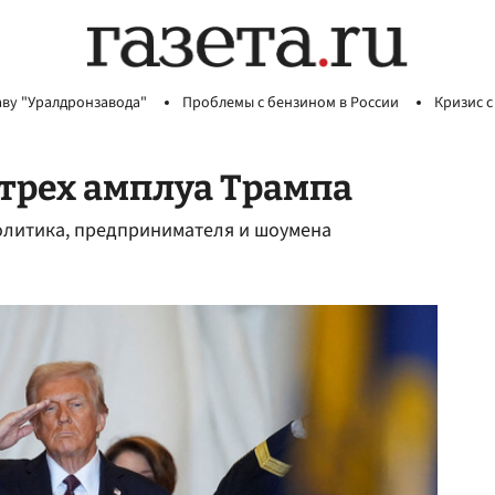
аву "Уралдронзавода"
Проблемы с бензином в России
Кризис с
 трех амплуа Трампа
политика, предпринимателя и шоумена