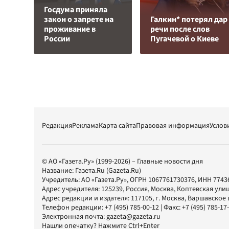
Госдума приняла
закон о запрете на
Галкин* потерял дар
проживание в
речи после слов
России
Пугачевой о Киеве
Редакция
Реклама
Карта сайта
Правовая информация
Услов
© АО «Газета.Ру» (1999-2026) – Главные новости дня
Название:
Газета.Ru
(Gazeta.Ru)
Учредитель:
АО «Газета.Ру»
, ОГРН 1067761730376, ИНН 7743
Адрес учредителя: 125239, Россия, Москва, Коптевская улиц
Адрес редакции и издателя:
117105
, г.
Москва
,
Варшавское шо
Телефон редакции:
+7 (495) 785-00-12
| Факс:
+7 (495) 785-17
Электронная почта:
gazeta@gazeta.ru
Нашли опечатку? Нажмите Ctrl+Enter