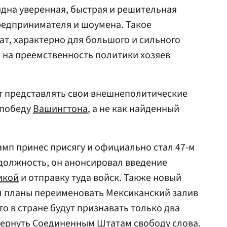
дна уверенная, быстрая и решительная
редпринимателя и шоумена. Такое
ат, характерно для большого и сильного
 на преемственность политики хозяев
ет представлять свои внешнеполитические
 победу
Вашингтона
, а не как найденный
амп принес присягу и официально стал 47-м
в должность, он анонсировал введение
икой
и отправку туда войск. Также новый
л планы переименовать Мексиканский залив
то в стране будут признавать только два
вернуть Соединенным Штатам свободу слова.