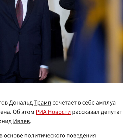
тов Дональд
Трамп
сочетает в себе амплуа
ена. Об этом
РИА Новости
рассказал депутат
онид
Ивлев
.
в основе политического поведения