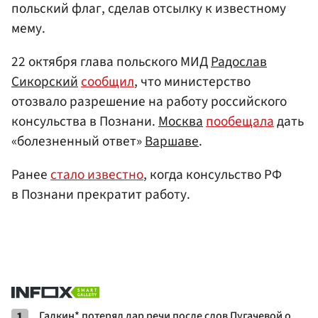
польский флаг, сделав отсылку к известному
мему.
22 октября глава польского МИД
Радослав
Сикорский
сообщил
, что министерство
отозвало разрешение на работу российского
консульства в Познани.
Москва
пообещала
дать
«болезненный ответ»
Варшаве
.
Ранее
стало известно
, когда консульство РФ
в Познани прекратит работу.
1
Галкин* потерял дар речи после слов Пугачевой о