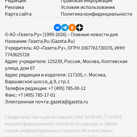
Редакция
Правовая информация
Реклама
Условия использования
Карта сайта
Политика конфиденциальности
© АО «Газета.Ру» (1999-2026) – Главные новости дня
Название:
Газета.Ru
(Gazeta.Ru)
Учредитель:
АО «Газета.Ру»
, ОГРН 1067761730376, ИНН
7743625728
Адрес учредителя: 125239, Россия, Москва, Коптевская
улица, дом 67
Адрес редакции и издателя:
117105
, г.
Москва
,
Варшавское шоссе, д.9, стр.1
Телефон редакции:
+7 (495) 785-00-12
Факс:
+7 (495) 785-17-01
Электронная почта:
gazeta@gazeta.ru
Свидетельство о регистрации СМИ Эл № ФС77-67642
выдано федеральной службой по надзору в сфере
связи, информационных технологий и массовых