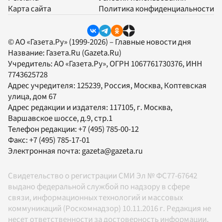
Карта сайта
Политика конфиденциальности
© АО «Газета.Ру» (1999-2026) – Главные новости дня
Название:
Газета.Ru
(Gazeta.Ru)
Учредитель:
АО «Газета.Ру»
, ОГРН 1067761730376, ИНН
7743625728
Адрес учредителя: 125239, Россия, Москва, Коптевская
улица, дом 67
Адрес редакции и издателя:
117105
, г.
Москва
,
Варшавское шоссе, д.9, стр.1
Телефон редакции:
+7 (495) 785-00-12
Факс:
+7 (495) 785-17-01
Электронная почта:
gazeta@gazeta.ru
Свидетельство о регистрации СМИ Эл № ФС77-67642
выдано федеральной службой по надзору в сфере
связи, информационных технологий и массовых
коммуникаций (Роскомнадзор) 10.11.2016 г. Редакция не
несет ответственности за достоверность информации,