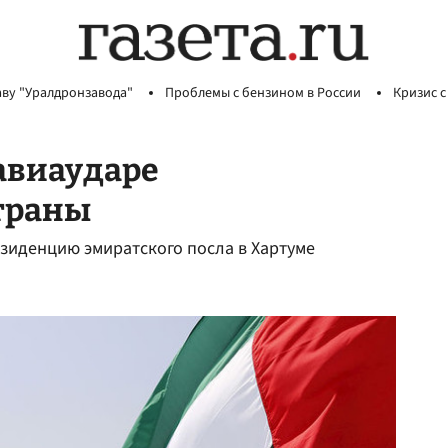
аву "Уралдронзавода"
Проблемы с бензином в России
Кризис с
авиаударе
страны
зиденцию эмиратского посла в Хартуме