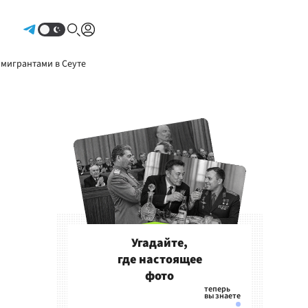
Авторизоваться
 мигрантами в Сеуте
Угадайте,
где настоящее
фото