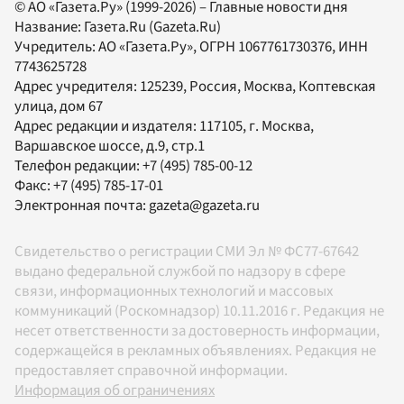
© АО «Газета.Ру» (1999-2026) – Главные новости дня
Название:
Газета.Ru
(Gazeta.Ru)
Учредитель:
АО «Газета.Ру»
, ОГРН 1067761730376, ИНН
7743625728
Адрес учредителя: 125239, Россия, Москва, Коптевская
улица, дом 67
Адрес редакции и издателя:
117105
, г.
Москва
,
Варшавское шоссе, д.9, стр.1
Телефон редакции:
+7 (495) 785-00-12
Факс:
+7 (495) 785-17-01
Электронная почта:
gazeta@gazeta.ru
Свидетельство о регистрации СМИ Эл № ФС77-67642
выдано федеральной службой по надзору в сфере
связи, информационных технологий и массовых
коммуникаций (Роскомнадзор) 10.11.2016 г. Редакция не
несет ответственности за достоверность информации,
содержащейся в рекламных объявлениях. Редакция не
предоставляет справочной информации.
Информация об ограничениях