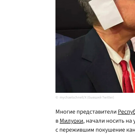
mychaelschnell/X (Бывший Twitter)
Многие представители
Респу
в
Милуоки
, начали носить на
с пережившим покушение ка