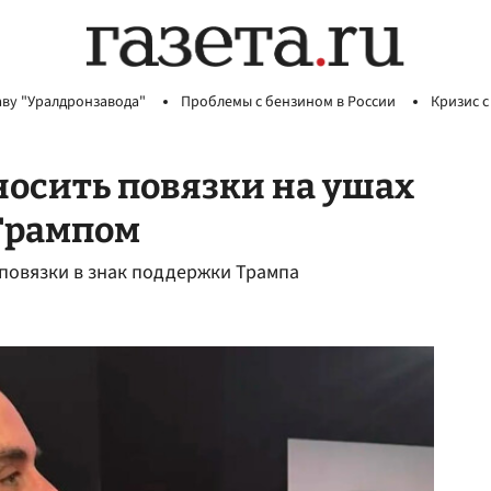
аву "Уралдронзавода"
Проблемы с бензином в России
Кризис с
осить повязки на ушах
 Трампом
и повязки в знак поддержки Трампа