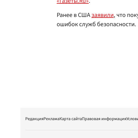
«Газеты.Ru»
.
Ранее в США
заявили
, что по
ошибок служб безопасности.
Редакция
Реклама
Карта сайта
Правовая информация
Услов