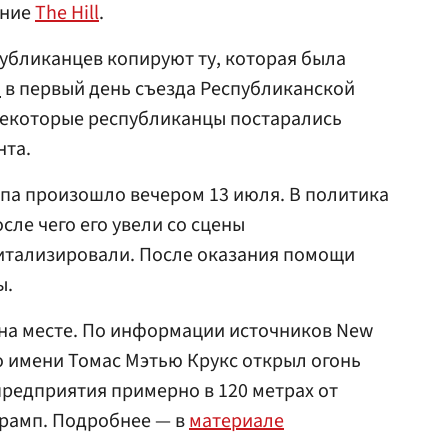
ание
The Hill
.
публиканцев копируют ту, которая была
а
в первый день съезда Республиканской
некоторые республиканцы постарались
нта.
па произошло вечером 13 июля. В политика
сле чего его увели со сцены
питализировали. После оказания помощи
ы.
на месте. По информации источников New
по имени Томас Мэтью Крукс открыл огонь
редприятия примерно в 120 метрах от
Трамп. Подробнее — в
материале