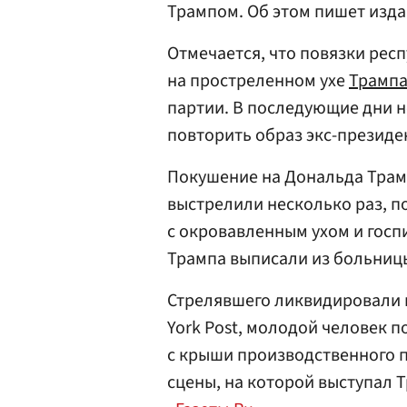
Трампом. Об этом пишет изд
Отмечается, что повязки рес
на простреленном ухе
Трамп
партии. В последующие дни 
повторить образ экс-президе
Покушение на Дональда Трам
выстрелили несколько раз, по
с окровавленным ухом и гос
Трампа выписали из больниц
Стрелявшего ликвидировали 
York Post, молодой человек 
с крыши производственного п
сцены, на которой выступал 