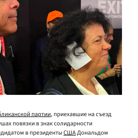
бликанской партии
, приехавшие на съезд
 ушах повязки в знак солидарности
ндидатом в президенты
США
Дональдом