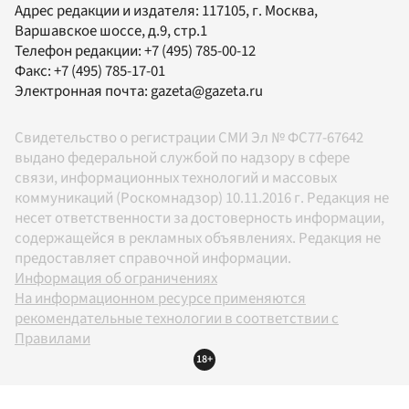
Адрес редакции и издателя:
117105
, г.
Москва
,
Варшавское шоссе, д.9, стр.1
Телефон редакции:
+7 (495) 785-00-12
Факс:
+7 (495) 785-17-01
Электронная почта:
gazeta@gazeta.ru
Свидетельство о регистрации СМИ Эл № ФС77-67642
выдано федеральной службой по надзору в сфере
связи, информационных технологий и массовых
коммуникаций (Роскомнадзор) 10.11.2016 г. Редакция не
несет ответственности за достоверность информации,
содержащейся в рекламных объявлениях. Редакция не
предоставляет справочной информации.
Информация об ограничениях
На информационном ресурсе применяются
рекомендательные технологии в соответствии с
Правилами
18+