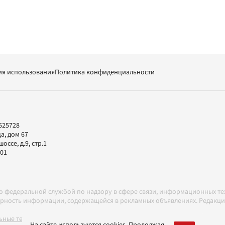
ия использования
Политика конфиденциальности
625728
а, дом 67
ссе, д.9, стр.1
-01
но федеральной службой по надзору в сфере связи, информационных т
товерность информации, содержащейся в рекламных объявлениях. Редак
ные технологии в соответствии с Правилами