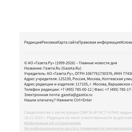
Редакция
Реклама
Карта сайта
Правовая информация
Услов
© АО «Газета.Ру» (1999-2026) – Главные новости дня
Название:
Газета.Ru
(Gazeta.Ru)
Учредитель:
АО «Газета.Ру»
, ОГРН 1067761730376, ИНН 7743
Адрес учредителя: 125239, Россия, Москва, Коптевская улиц
Адрес редакции и издателя:
117105
, г.
Москва
,
Варшавское шо
Телефон редакции:
+7 (495) 785-00-12
| Факс:
+7 (495) 785-17
Электронная почта:
gazeta@gazeta.ru
Нашли опечатку? Нажмите Ctrl+Enter
Свидетельство о регистрации СМИ Эл № ФС77-67642 выда
10.11.2016 г. Редакция не несет ответственности за дос
Информация об ограничениях
На информационном ресурсе применяются рекомендатель