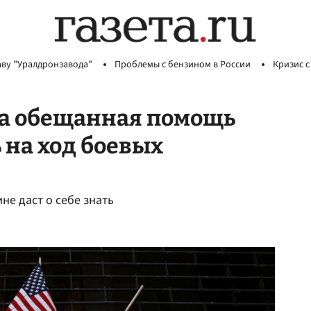
аву "Уралдронзавода"
Проблемы с бензином в России
Кризис с
да обещанная помощь
 на ход боевых
не даст о себе знать