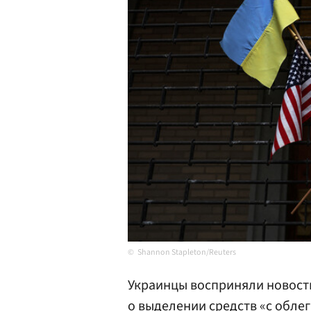
Shannon Stapleton/Reuters
Украинцы восприняли новост
о выделении средств «с обле