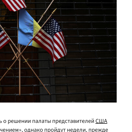
ь о решении палаты представителей
США
гчением», однако пройдут недели, прежде