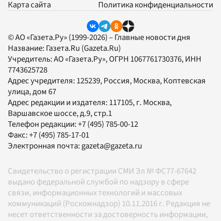
Карта сайта
Политика конфиденциальности
© АО «Газета.Ру» (1999-2026) – Главные новости дня
Название:
Газета.Ru
(Gazeta.Ru)
Учредитель:
АО «Газета.Ру»
, ОГРН 1067761730376, ИНН
7743625728
Адрес учредителя: 125239, Россия, Москва, Коптевская
улица, дом 67
Адрес редакции и издателя:
117105
, г.
Москва
,
Варшавское шоссе, д.9, стр.1
Телефон редакции:
+7 (495) 785-00-12
Факс:
+7 (495) 785-17-01
Электронная почта:
gazeta@gazeta.ru
Свидетельство о регистрации СМИ Эл № ФС77-67642
выдано федеральной службой по надзору в сфере
связи, информационных технологий и массовых
коммуникаций (Роскомнадзор) 10.11.2016 г. Редакция не
несет ответственности за достоверность информации,