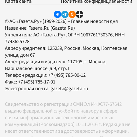
Карта сайта
Политика конфиденциальности
© АО «Газета.Ру» (1999-2026) – Главные новости дня
Название:
Газета.Ru
(Gazeta.Ru)
Учредитель:
АО «Газета.Ру»
, ОГРН 1067761730376, ИНН
7743625728
Адрес учредителя: 125239, Россия, Москва, Коптевская
улица, дом 67
Адрес редакции и издателя:
117105
, г.
Москва
,
Варшавское шоссе, д.9, стр.1
Телефон редакции:
+7 (495) 785-00-12
Факс:
+7 (495) 785-17-01
Электронная почта:
gazeta@gazeta.ru
Свидетельство о регистрации СМИ Эл № ФС77-67642
выдано федеральной службой по надзору в сфере
связи, информационных технологий и массовых
коммуникаций (Роскомнадзор) 10.11.2016 г. Редакция не
несет ответственности за достоверность информации,