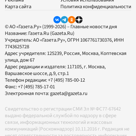
Карта сайта
Политика конфиденциальности
© АО «Газета.Ру» (1999-2026) – Главные новости дня
Название:
Газета.Ru
(Gazeta.Ru)
Учредитель:
АО «Газета.Ру»
, ОГРН 1067761730376, ИНН
7743625728
Адрес учредителя: 125239, Россия, Москва, Коптевская
улица, дом 67
Адрес редакции и издателя:
117105
, г.
Москва
,
Варшавское шоссе, д.9, стр.1
Телефон редакции:
+7 (495) 785-00-12
Факс:
+7 (495) 785-17-01
Электронная почта:
gazeta@gazeta.ru
Свидетельство о регистрации СМИ Эл № ФС77-67642
выдано федеральной службой по надзору в сфере
связи, информационных технологий и массовых
коммуникаций (Роскомнадзор) 10.11.2016 г. Редакция не
несет ответственности за достоверность информации,