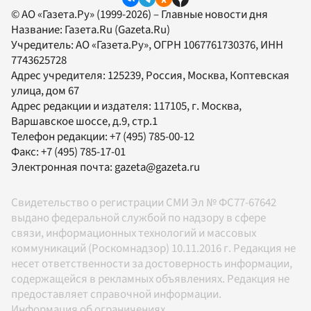
© АО «Газета.Ру» (1999-2026) – Главные новости дня
Название:
Газета.Ru
(Gazeta.Ru)
Учредитель:
АО «Газета.Ру»
, ОГРН 1067761730376, ИНН
7743625728
Адрес учредителя: 125239, Россия, Москва, Коптевская
улица, дом 67
Адрес редакции и издателя:
117105
, г.
Москва
,
Варшавское шоссе, д.9, стр.1
Телефон редакции:
+7 (495) 785-00-12
Факс:
+7 (495) 785-17-01
Электронная почта:
gazeta@gazeta.ru
Свидетельство о регистрации СМИ Эл № ФС77-67642
выдано федеральной службой по надзору в сфере
связи, информационных технологий и массовых
коммуникаций (Роскомнадзор) 10.11.2016 г. Редакция не
несет ответственности за достоверность информации,
содержащейся в рекламных объявлениях. Редакция не
предоставляет справочной информации.
Информация об ограничениях