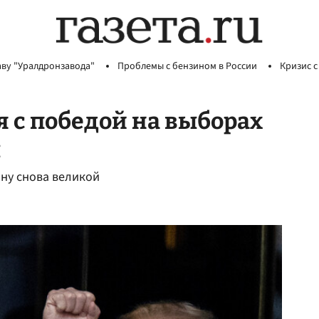
аву "Уралдронзавода"
Проблемы с бензином в России
Кризис с
 с победой на выборах
ы
ну снова великой