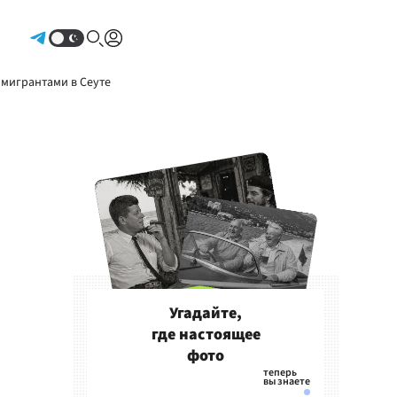
Авторизоваться
 мигрантами в Сеуте
Угадайте,
где настоящее
фото