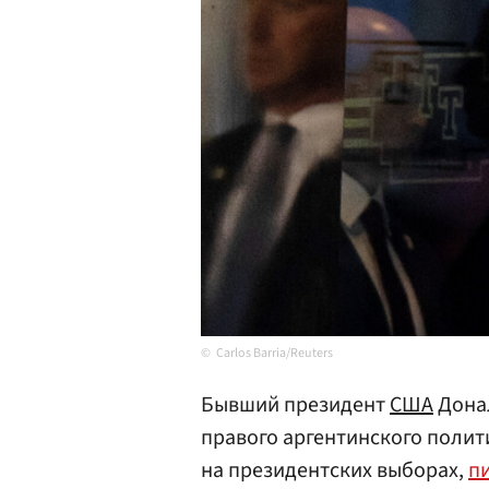
Carlos Barria/Reuters
Бывший президент
США
Дона
правого аргентинского полит
на президентских выборах,
п