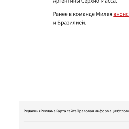
Аргентины Серхио Масса.
Ранее в команде Милея
анонс
и Бразилией.
Редакция
Реклама
Карта сайта
Правовая информация
Услов