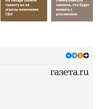
На Западе забили
Лайма Вайкуле
К
тревогу из-за
заявила, что будет
Л
угрозы окончания
воевать с
К
СВО
россиянами
с