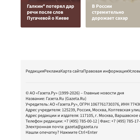
Галкин* потерял дар
В России
речи после слов
стремительно
Пугачевой о Киеве
дорожает сахар
Редакция
Реклама
Карта сайта
Правовая информация
Услов
© АО «Газета.Ру» (1999-2026) – Главные новости дня
Название:
Газета.Ru
(Gazeta.Ru)
Учредитель:
АО «Газета.Ру»
, ОГРН 1067761730376, ИНН 7743
Адрес учредителя: 125239, Россия, Москва, Коптевская улиц
Адрес редакции и издателя:
117105
, г.
Москва
,
Варшавское шо
Телефон редакции:
+7 (495) 785-00-12
| Факс:
+7 (495) 785-17
Электронная почта:
gazeta@gazeta.ru
Нашли опечатку? Нажмите Ctrl+Enter