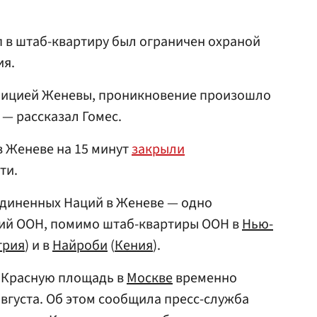
п в штаб-квартиру был ограничен охраной
ия.
олицией Женевы, проникновение произошло
, — рассказал Гомес.
в Женеве на 15 минут
закрыли
ти.
диненных Наций в Женеве — одно
ний ООН, помимо штаб-квартиры ООН в
Нью-
трия
) и в
Найроби
(
Кения
).
о Красную площадь в
Москве
временно
августа. Об этом сообщила пресс-служба