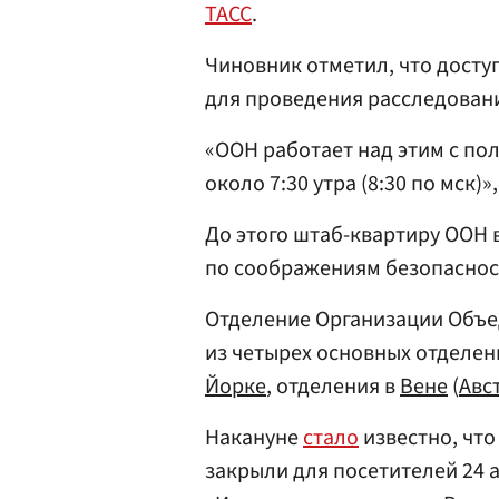
ТАСС
.
Чиновник отметил, что досту
для проведения расследован
«ООН работает над этим с п
около 7:30 утра (8:30 по мск)»
До этого штаб-квартиру ООН 
по соображениям безопаснос
Отделение Организации Объе
из четырех основных отделе
Йорке
, отделения в
Вене
(
Авс
Накануне
стало
известно, чт
закрыли для посетителей 24 