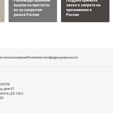
Рыбоводы Армении
Госдума приняла
вышли на протесты
закон о запрете на
из-за закрытия
проживание в
рынка России
России
ия использования
Политика конфиденциальности
625728
а, дом 67
ссе, д.9, стр.1
-01