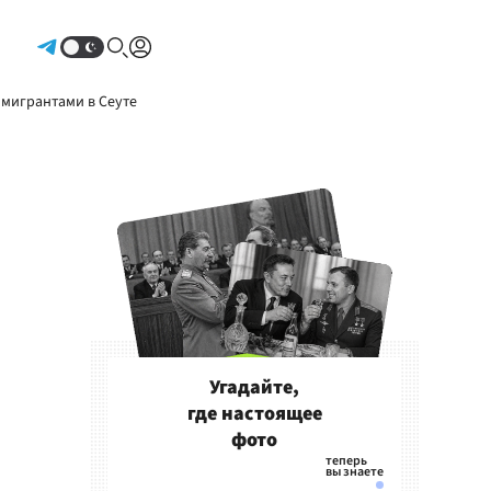
Авторизоваться
 мигрантами в Сеуте
Угадайте,
где настоящее
фото