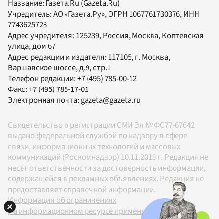
Название:
Газета.Ru
(Gazeta.Ru)
Учредитель:
АО «Газета.Ру»
, ОГРН 1067761730376, ИНН
7743625728
Адрес учредителя: 125239, Россия, Москва, Коптевская
улица, дом 67
Адрес редакции и издателя:
117105
, г.
Москва
,
Варшавское шоссе, д.9, стр.1
Телефон редакции:
+7 (495) 785-00-12
Факс:
+7 (495) 785-17-01
Электронная почта:
gazeta@gazeta.ru
Свидетельство о регистрации СМИ Эл № ФС77-67642
выдано федеральной службой по надзору в сфере
связи, информационных технологий и массовых
коммуникаций (Роскомнадзор) 10.11.2016 г. Редакция не
несет ответственности за достоверность информации,
содержащейся в рекламных объявлениях. Редакция не
предоставляет справочной информации.
Информация об ограничениях
На информационном ресурсе применяются