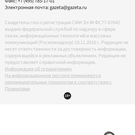
Факс:
+7 (495) 785-17-01
Электронная почта:
gazeta@gazeta.ru
Свидетельство о регистрации СМИ Эл № ФС77-67642
выдано федеральной службой по надзору в сфере
связи, информационных технологий и массовых
коммуникаций (Роскомнадзор) 10.11.2016 г. Редакция не
несет ответственности за достоверность информации,
содержащейся в рекламных объявлениях. Редакция не
предоставляет справочной информации.
Информация об ограничениях
На информационном ресурсе применяются
рекомендательные технологии в соответствии с
Правилами
18+