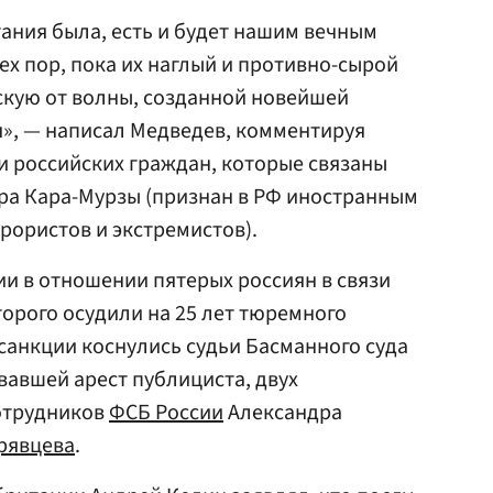
тания была, есть и будет нашим вечным
тех пор, пока их наглый и противно-сырой
рскую от волны, созданной новейшей
», — написал Медведев, комментируя
и российских граждан, которые связаны
ра Кара-Мурзы (признан в РФ иностранным
ррористов и экстремистов).
и в отношении пятерых россиян в связи
торого осудили на 25 лет тюремного
 санкции коснулись судьи Басманного суда
вавшей арест публициста, двух
сотрудников
ФСБ России
Александра
рявцева
.