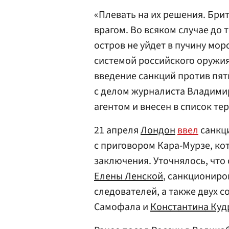
«Плевать на их решения. Бри
врагом. Во всяком случае до 
остров не уйдет в пучину мо
системой российского оружия
введение санкций против пят
с делом журналиста Владими
агентом и внесен в список те
21 апреля
Лондон
ввел
санкци
с приговором Кара-Мурзе, ко
заключения. Уточнялось, что
Елены Ленской
, санкциониро
следователей, а также двух 
Самофала и
Константина Куд