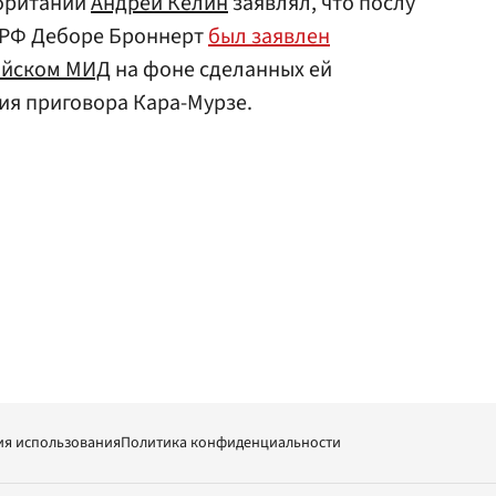
обритании
Андрей Келин
заявлял, что послу
 РФ Деборе Броннерт
был заявлен
ийском МИД
на фоне сделанных ей
ия приговора Кара-Мурзе.
ия использования
Политика конфиденциальности