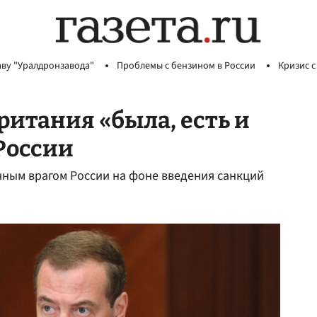
аву "Уралдронзавода"
Проблемы с бензином в России
Кризис с
ритания «была, есть и
России
ным врагом России на фоне введения санкций