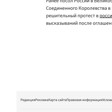
Ранее посол России в Велик
Соединенного Королевства в
решительный протест в
росс
высказываний после оглашен
Редакция
Реклама
Карта сайта
Правовая информация
Услов