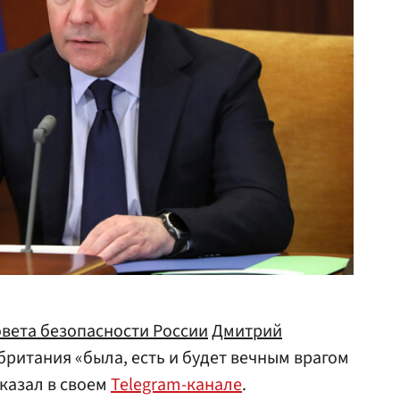
овета безопасности
России
Дмитрий
британия «была, есть и будет вечным врагом
сказал в своем
Telegram-канале
.