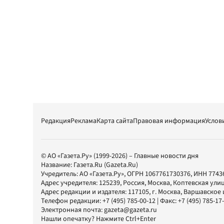
Редакция
Реклама
Карта сайта
Правовая информация
Услов
© АО «Газета.Ру» (1999-2026) – Главные новости дня
Название:
Газета.Ru
(Gazeta.Ru)
Учредитель:
АО «Газета.Ру»
, ОГРН 1067761730376, ИНН 7743
Адрес учредителя: 125239, Россия, Москва, Коптевская улиц
Адрес редакции и издателя:
117105
, г.
Москва
,
Варшавское шо
Телефон редакции:
+7 (495) 785-00-12
| Факс:
+7 (495) 785-17
Электронная почта:
gazeta@gazeta.ru
Нашли опечатку? Нажмите Ctrl+Enter