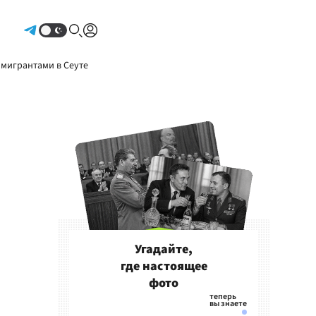
Авторизоваться
 мигрантами в Сеуте
Угадайте,
где настоящее
фото