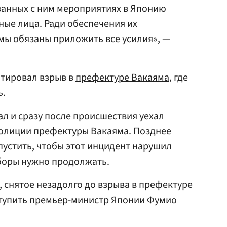
язанных с ним мероприятиях в Японию
ые лица. Ради обеспечения их
мы обязаны приложить все усилия», —
тировал взрыв в
префектуре Вакаяма
, где
ь.
л и сразу после происшествия уехал
полиции префектуры Вакаяма. Позднее
пустить, чтобы этот инцидент нарушил
боры нужно продолжать.
 снятое незадолго до взрыва в префектуре
ступить премьер-министр Японии Фумио