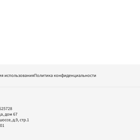
ия использования
Политика конфиденциальности
625728
а, дом 67
ссе, д.9, стр.1
-01