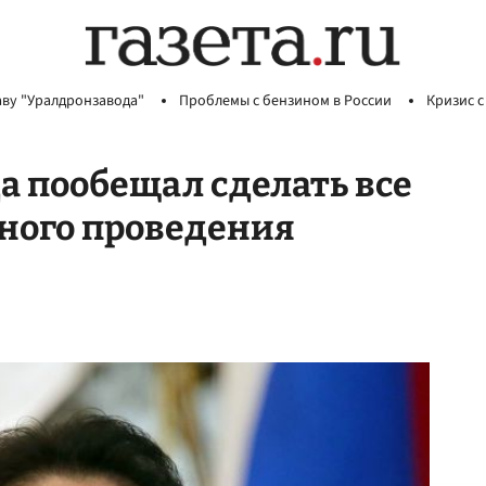
аву "Уралдронзавода"
Проблемы с бензином в России
Кризис с
 пообещал сделать все
ного проведения