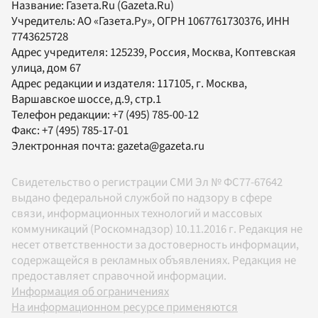
Название:
Газета.Ru
(Gazeta.Ru)
Учредитель:
АО «Газета.Ру»
, ОГРН 1067761730376, ИНН
7743625728
Адрес учредителя: 125239, Россия, Москва, Коптевская
улица, дом 67
Адрес редакции и издателя:
117105
, г.
Москва
,
Варшавское шоссе, д.9, стр.1
Телефон редакции:
+7 (495) 785-00-12
Факс:
+7 (495) 785-17-01
Электронная почта:
gazeta@gazeta.ru
Свидетельство о регистрации СМИ Эл № ФС77-67642
выдано федеральной службой по надзору в сфере
связи, информационных технологий и массовых
коммуникаций (Роскомнадзор) 10.11.2016 г. Редакция не
несет ответственности за достоверность информации,
содержащейся в рекламных объявлениях. Редакция не
предоставляет справочной информации.
Информация об ограничениях
На информационном ресурсе применяются