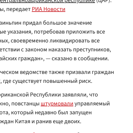
ентральноафриканской республике
(ЦАР).
ы, передает
РИА Новости
Цзиньпин придал большое значение
ые указания, потребовав приложить все
ных, своевременно ликвидировать все
ветствии с законом наказать преступников,
айских граждан», — сказано в сообщении.
ическом ведомстве также призвали граждан
, где существует повышенный риск.
риканской Республики заявляли, что
ожно, повстанцы
штурмовали
управляемый
ота, который недавно был запущен
аждан Китая и ранив еще двоих.