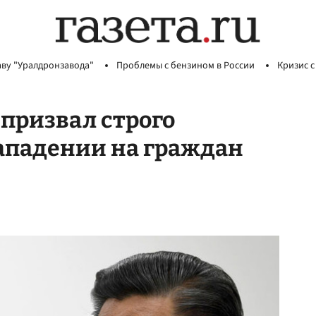
аву "Уралдронзавода"
Проблемы с бензином в России
Кризис с
призвал строго
ападении на граждан