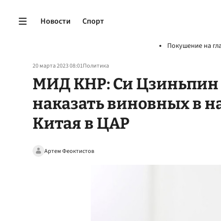
Новости
Спорт
Покушение на гл
20 марта 2023 08:01
Политика
МИД КНР: Си Цзиньпин 
наказать виновных в н
Китая в ЦАР
Артем Феоктистов