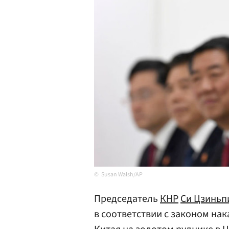
Susan Walsh/AP
Председатель
КНР
Си Цзиньп
в соответствии с законом на