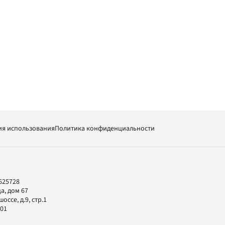
ия использования
Политика конфиденциальности
625728
а, дом 67
ссе, д.9, стр.1
-01