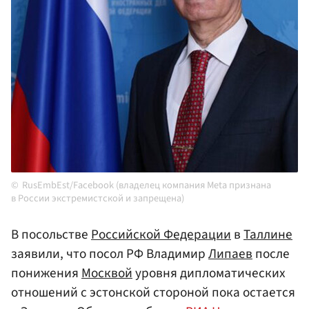
RusEmbEst/Facebook (владелец компания Meta признана
в России экстремистской и запрещена)
В посольстве
Российской Федерации
в
Таллине
заявили, что посол РФ Владимир
Липаев
после
понижения
Москвой
уровня дипломатических
отношений с эстонской стороной пока остается