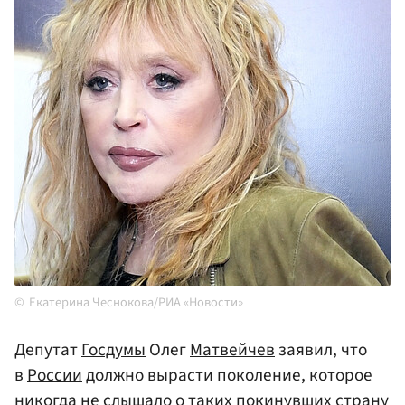
Екатерина Чеснокова/РИА «Новости»
Депутат
Госдумы
Олег
Матвейчев
заявил, что
в
России
должно вырасти поколение, которое
никогда не слышало о таких покинувших страну