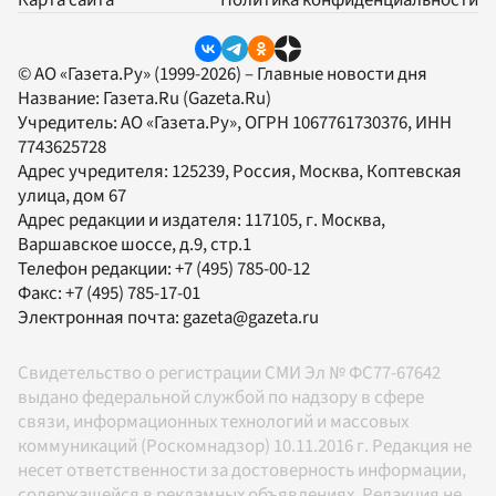
Карта сайта
Политика конфиденциальности
© АО «Газета.Ру» (1999-2026) – Главные новости дня
Название:
Газета.Ru
(Gazeta.Ru)
Учредитель:
АО «Газета.Ру»
, ОГРН 1067761730376, ИНН
7743625728
Адрес учредителя: 125239, Россия, Москва, Коптевская
улица, дом 67
Адрес редакции и издателя:
117105
, г.
Москва
,
Варшавское шоссе, д.9, стр.1
Телефон редакции:
+7 (495) 785-00-12
Факс:
+7 (495) 785-17-01
Электронная почта:
gazeta@gazeta.ru
Свидетельство о регистрации СМИ Эл № ФС77-67642
выдано федеральной службой по надзору в сфере
связи, информационных технологий и массовых
коммуникаций (Роскомнадзор) 10.11.2016 г. Редакция не
несет ответственности за достоверность информации,
содержащейся в рекламных объявлениях. Редакция не