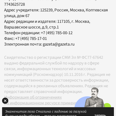
7743625728
Адрес учредителя: 125239, Россия, Москва, Коптевская
улица, дом 67
Адрес редакции и издателя:
117105
, г.
Москва
,
Варшавское шоссе, д.9, стр.1
Телефон редакции:
+7 (495) 785-00-12
Факс:
+7 (495) 785-17-01
Электронная почта:
gazeta@gazeta.ru
Свидетельство о регистрации СМИ Эл № ФС77-67642
выдано федеральной службой по надзору в сфере
связи, информационных технологий и массовых
коммуникаций (Роскомнадзор) 10.11.2016 г. Редакция не
несет ответственности за достоверность информации,
содержащейся в рекламных объявлениях. Редакция не
предоставляет справочной информации.
Информация об ограничениях
На информационном ресурсе применяются
рекомендательные технологии в соответствии с
Знаменитая поза Сталина с ладонью за пазухой
Правилами
была не ради образа — так он маскировал