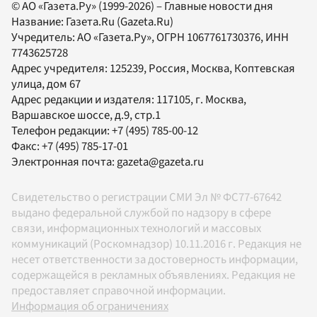
© АО «Газета.Ру» (1999-2026) – Главные новости дня
Название:
Газета.Ru
(Gazeta.Ru)
Учредитель:
АО «Газета.Ру»
, ОГРН 1067761730376, ИНН
7743625728
Адрес учредителя: 125239, Россия, Москва, Коптевская
улица, дом 67
Адрес редакции и издателя:
117105
, г.
Москва
,
Варшавское шоссе, д.9, стр.1
Телефон редакции:
+7 (495) 785-00-12
Факс:
+7 (495) 785-17-01
Электронная почта:
gazeta@gazeta.ru
Свидетельство о регистрации СМИ Эл № ФС77-67642
выдано федеральной службой по надзору в сфере
связи, информационных технологий и массовых
коммуникаций (Роскомнадзор) 10.11.2016 г. Редакция не
несет ответственности за достоверность информации,
содержащейся в рекламных объявлениях. Редакция не
предоставляет справочной информации.
Информация об ограничениях