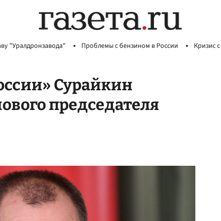
аву "Уралдронзавода"
Проблемы с бензином в России
Кризис с
оссии» Сурайкин
нового председателя