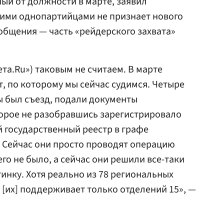
ный от должности в марте, заявил
воими однопартийцами не признает нового
ообщения — часть «рейдерского захвата»
та.Ru») таковым не считаем. В марте
, по которому мы сейчас судимся. Четыре
ы был съезд, подали документы
торое не разобравшись зарегистрировало
 государственный реестр в графе
 Сейчас они просто проводят операцию
го не было, а сейчас они решили все-таки
инку. Хотя реально из 78 региональных
[их] поддерживает только отделений 15», —