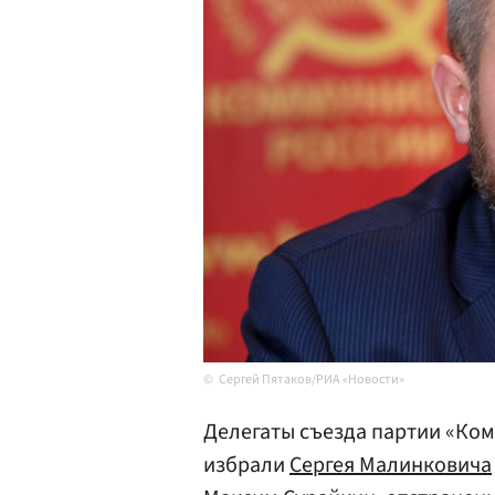
Сергей Пятаков/РИА «Новости»
Делегаты съезда партии «Ко
избрали
Сергея Малинковича