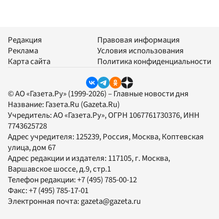
Редакция
Правовая информация
Реклама
Условия использования
Карта сайта
Политика конфиденциальности
© АО «Газета.Ру» (1999-2026) – Главные новости дня
Название:
Газета.Ru
(Gazeta.Ru)
Учредитель:
АО «Газета.Ру»
, ОГРН 1067761730376, ИНН
7743625728
Адрес учредителя: 125239, Россия, Москва, Коптевская
улица, дом 67
Адрес редакции и издателя:
117105
, г.
Москва
,
Варшавское шоссе, д.9, стр.1
Телефон редакции:
+7 (495) 785-00-12
Факс:
+7 (495) 785-17-01
Электронная почта:
gazeta@gazeta.ru