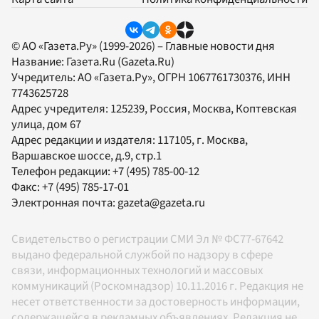
© АО «Газета.Ру» (1999-2026) – Главные новости дня
Название:
Газета.Ru
(Gazeta.Ru)
Учредитель:
АО «Газета.Ру»
, ОГРН 1067761730376, ИНН
7743625728
Адрес учредителя: 125239, Россия, Москва, Коптевская
улица, дом 67
Адрес редакции и издателя:
117105
, г.
Москва
,
Варшавское шоссе, д.9, стр.1
Телефон редакции:
+7 (495) 785-00-12
Факс:
+7 (495) 785-17-01
Электронная почта:
gazeta@gazeta.ru
Свидетельство о регистрации СМИ Эл № ФС77-67642
выдано федеральной службой по надзору в сфере
связи, информационных технологий и массовых
коммуникаций (Роскомнадзор) 10.11.2016 г. Редакция не
несет ответственности за достоверность информации,
содержащейся в рекламных объявлениях. Редакция не