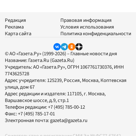
Редакция
Правовая информация
Реклама
Условия использования
Карта сайта
Политика конфиденциальности
© АО «Газета.Ру» (1999-2026) – Главные новости дня
Название:
Газета.Ru
(Gazeta.Ru)
Учредитель:
АО «Газета.Ру»
, ОГРН 1067761730376, ИНН
7743625728
Адрес учредителя: 125239, Россия, Москва, Коптевская
улица, дом 67
Адрес редакции и издателя:
117105
, г.
Москва
,
Варшавское шоссе, д.9, стр.1
Телефон редакции:
+7 (495) 785-00-12
Факс:
+7 (495) 785-17-01
Электронная почта:
gazeta@gazeta.ru