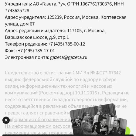
Учредитель:
АО «Газета.Ру»
, ОГРН 1067761730376, ИНН
7743625728
Адрес учредителя: 125239, Россия, Москва, Коптевская
улица, дом 67
Адрес редакции и издателя:
117105
, г.
Москва
,
Варшавское шоссе, д.9, стр.1
Телефон редакции:
+7 (495) 785-00-12
Факс:
+7 (495) 785-17-01
Электронная почта:
gazeta@gazeta.ru
Свидетельство о регистрации СМИ Эл № ФС77-67642
выдано федеральной службой по надзору в сфере
связи, информационных технологий и массовых
коммуникаций (Роскомнадзор) 10.11.2016 г. Редакция не
несет ответственности за достоверность информации,
содержащейся в рекламных объявлениях. Редакция не
предоставляет справочной информации.
Информация об ограничениях
На информационном ресурсе применяются
рекомендательные технологии в соответствии с