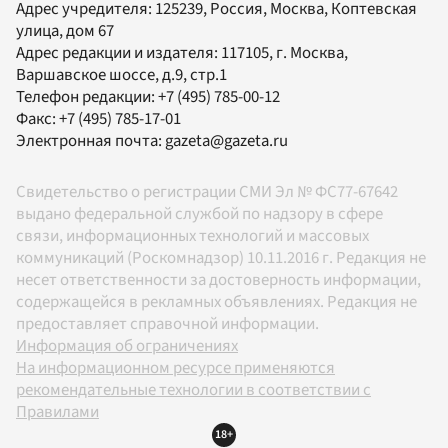
Адрес учредителя: 125239, Россия, Москва, Коптевская
улица, дом 67
Адрес редакции и издателя:
117105
, г.
Москва
,
Варшавское шоссе, д.9, стр.1
Телефон редакции:
+7 (495) 785-00-12
Факс:
+7 (495) 785-17-01
Электронная почта:
gazeta@gazeta.ru
Свидетельство о регистрации СМИ Эл № ФС77-67642
выдано федеральной службой по надзору в сфере
связи, информационных технологий и массовых
коммуникаций (Роскомнадзор) 10.11.2016 г. Редакция не
несет ответственности за достоверность информации,
содержащейся в рекламных объявлениях. Редакция не
предоставляет справочной информации.
Информация об ограничениях
На информационном ресурсе применяются
рекомендательные технологии в соответствии с
Правилами
18+