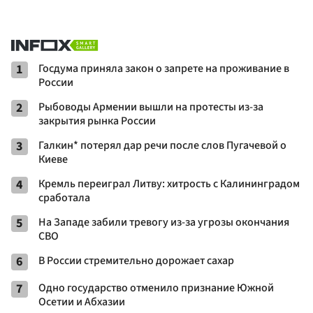
1
Госдума приняла закон о запрете на проживание в
России
2
Рыбоводы Армении вышли на протесты из-за
закрытия рынка России
3
Галкин* потерял дар речи после слов Пугачевой о
Киеве
4
Кремль переиграл Литву: хитрость с Калининградом
сработала
5
На Западе забили тревогу из-за угрозы окончания
СВО
6
В России стремительно дорожает сахар
7
Одно государство отменило признание Южной
Осетии и Абхазии