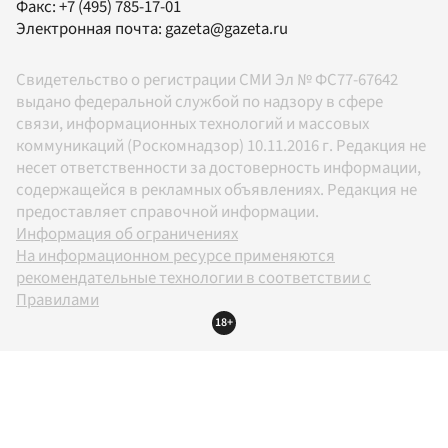
Факс:
+7 (495) 785-17-01
Электронная почта:
gazeta@gazeta.ru
Свидетельство о регистрации СМИ Эл № ФС77-67642
выдано федеральной службой по надзору в сфере
связи, информационных технологий и массовых
коммуникаций (Роскомнадзор) 10.11.2016 г. Редакция не
несет ответственности за достоверность информации,
содержащейся в рекламных объявлениях. Редакция не
предоставляет справочной информации.
Информация об ограничениях
На информационном ресурсе применяются
рекомендательные технологии в соответствии с
Правилами
18+