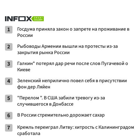
1
Госдума приняла закон о запрете на проживание в
России
2
Рыбоводы Армении вышли на протесты из-за
закрытия рынка России
3
Галкин* потерял дар речи после слов Пугачевой о
Киеве
4
Зеленский неприлично повел cебя в присутствии
фон дер Ляйен
5
"Перелом ". В США забили тревогу из-за
случившегося в Донбассе
6
В России стремительно дорожает сахар
7
Кремль переиграл Литву: хитрость с Калининградом
сработала