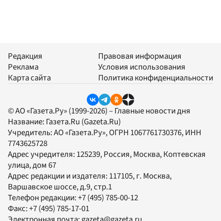
Редакция
Правовая информация
Реклама
Условия использования
Карта сайта
Политика конфиденциальности
© АО «Газета.Ру» (1999-2026) – Главные новости дня
Название:
Газета.Ru
(Gazeta.Ru)
Учредитель:
АО «Газета.Ру»
, ОГРН 1067761730376, ИНН
7743625728
Адрес учредителя: 125239, Россия, Москва, Коптевская
улица, дом 67
Адрес редакции и издателя:
117105
, г.
Москва
,
Варшавское шоссе, д.9, стр.1
Телефон редакции:
+7 (495) 785-00-12
Факс:
+7 (495) 785-17-01
Электронная почта:
gazeta@gazeta.ru