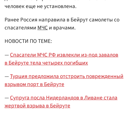
человек еще не установлена.
Ранее Россия направила в Бейрут самолеты со
спасателями
МЧС
и врачами.
НОВОСТИ ПО ТЕМЕ:
—
Спасатели МЧС РФ извлекли из-под завалов
в Бейруте тела четырех погибших
—
Турция предложила отстроить поврежденный
взрывом порт в Бейруте
—
Супруга посла Нидерландов в Ливане стала
жертвой взрыва в Бейруте