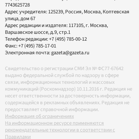
7743625728
Адрес учредителя: 125239, Россия, Москва, Коптевская
улица, дом 67
Адрес редакции и издателя:
117105
, г.
Москва
,
Варшавское шоссе, д.9, стр.1
Телефон редакции:
+7 (495) 785-00-12
Факс:
+7 (495) 785-17-01
Электронная почта:
gazeta@gazeta.ru
Свидетельство о регистрации СМИ Эл № ФС77-67642
выдано федеральной службой по надзору в сфере
связи, информационных технологий и массовых
коммуникаций (Роскомнадзор) 10.11.2016 г. Редакция не
несет ответственности за достоверность информации,
содержащейся в рекламных объявлениях. Редакция не
предоставляет справочной информации.
Информация об ограничениях
На информационном ресурсе применяются
рекомендательные технологии в соответствии с
Правилами