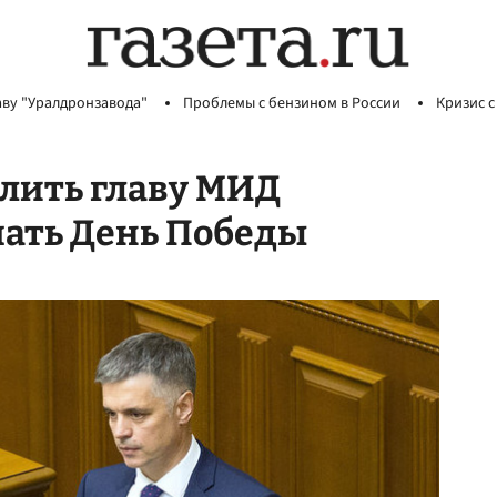
аву "Уралдронзавода"
Проблемы с бензином в России
Кризис с
олить главу МИД
чать День Победы