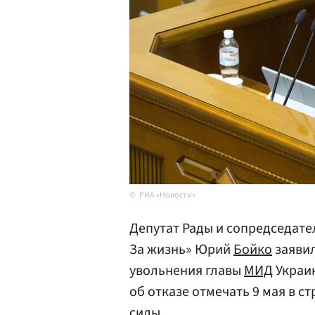
РИА «Новости»
Депутат Рады и сопредседат
За жизнь» Юрий
Бойко
заявил
увольнения главы
МИД
Украи
об отказе отмечать 9 мая в с
силы.