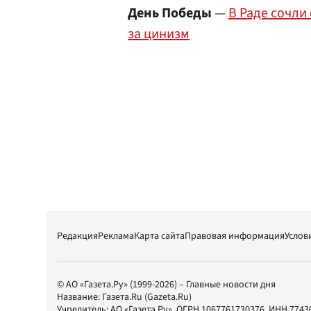
День Победы
—
В Раде cочли
за цинизм
Редакция
Реклама
Карта сайта
Правовая информация
Услов
© АО «Газета.Ру» (1999-2026) – Главные новости дня
Название:
Газета.Ru
(Gazeta.Ru)
Учредитель:
АО «Газета.Ру»
, ОГРН 1067761730376, ИНН 7743